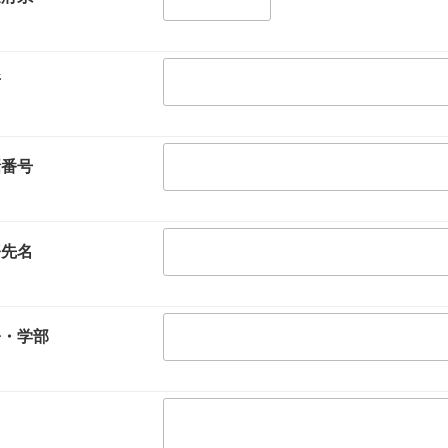
所
話番号
務先名
署・学部