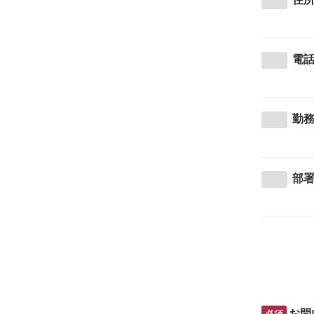
電
勤
部
お問