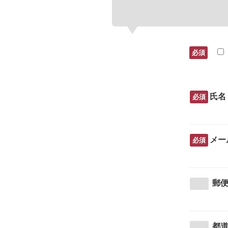
必須
氏名
必須
メー
必須
郵
都