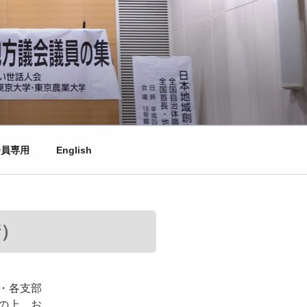
会員専用
English
請）
・各支部
の上、お