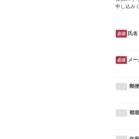
申し込み
氏名
必須
メー
必須
郵
都
住