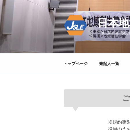
コ
ン
テ
日本地
ン
ツ
The Japan Soci
へ
ス
キ
ッ
トップページ
発起人一覧
プ
ご
※規約第
役員のう