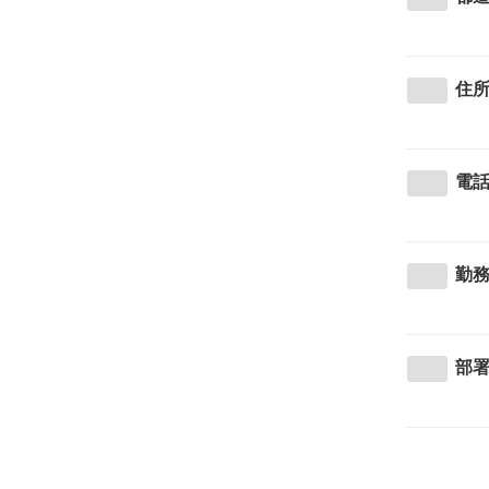
住
電
勤
部