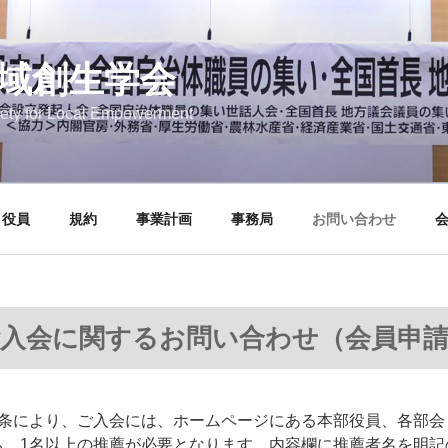
域創生学会
ety for Local Empowerment
役員
規約
事業計画
事務局
お問い合わせ
入会に関するお問い合わせ（会員申
6条により、ご入会には、ホームページにある本部役員、各部会
ち、1名以上の推薦が必要となります。内容欄に推薦者名を明記